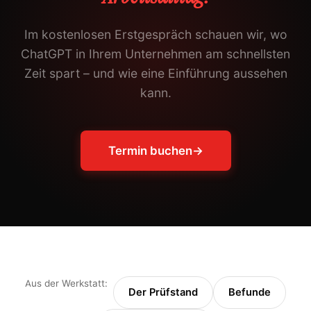
Im kostenlosen Erstgespräch schauen wir, wo
ChatGPT in Ihrem Unternehmen am schnellsten
Zeit spart – und wie eine Einführung aussehen
kann.
Termin buchen
→
Aus der Werkstatt:
Der Prüfstand
Befunde