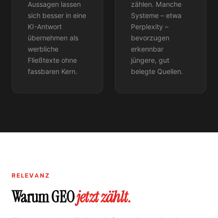
Aussagen lassen
zählen. Manche
sich besser in eine
Systeme – etwa
KI-Antwort
Perplexity –
übernehmen als
bevorzugen
werbliche
erkennbar
Fließtexte ohne
jüngere, gut
fassbaren Kern.
belegte Quellen.
RELEVANZ
Warum GEO
jetzt zählt.