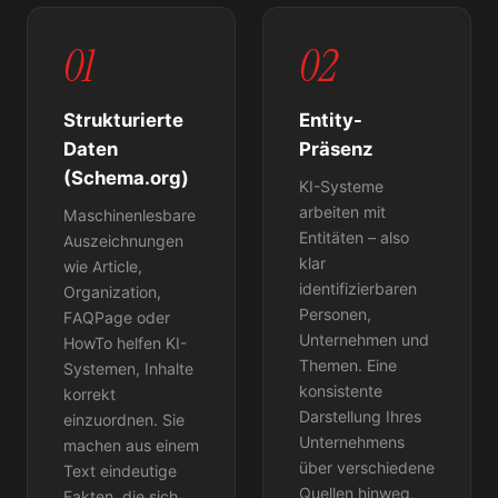
01
02
Strukturierte
Entity-
Daten
Präsenz
(Schema.org)
KI-Systeme
arbeiten mit
Maschinenlesbare
Entitäten – also
Auszeichnungen
klar
wie Article,
identifizierbaren
Organization,
Personen,
FAQPage oder
Unternehmen und
HowTo helfen KI-
Themen. Eine
Systemen, Inhalte
konsistente
korrekt
Darstellung Ihres
einzuordnen. Sie
Unternehmens
machen aus einem
über verschiedene
Text eindeutige
Quellen hinweg,
Fakten, die sich