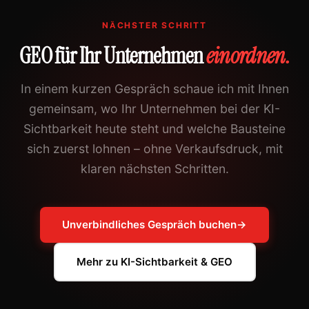
NÄCHSTER SCHRITT
GEO für Ihr Unternehmen
einordnen.
In einem kurzen Gespräch schaue ich mit Ihnen
gemeinsam, wo Ihr Unternehmen bei der KI-
Sichtbarkeit heute steht und welche Bausteine
sich zuerst lohnen – ohne Verkaufsdruck, mit
klaren nächsten Schritten.
Unverbindliches Gespräch buchen
→
Mehr zu KI-Sichtbarkeit & GEO