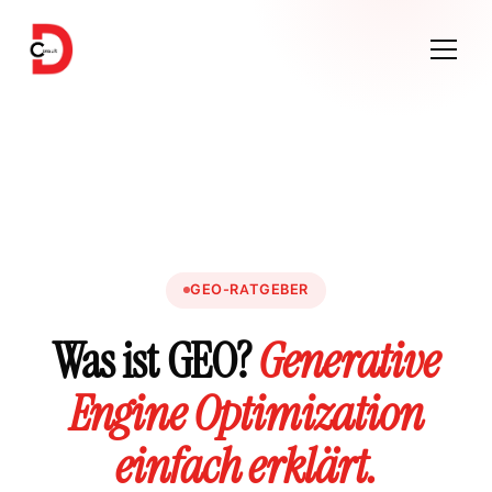
GEO-RATGEBER
Was ist GEO?
Generative
Engine Optimization
einfach erklärt.